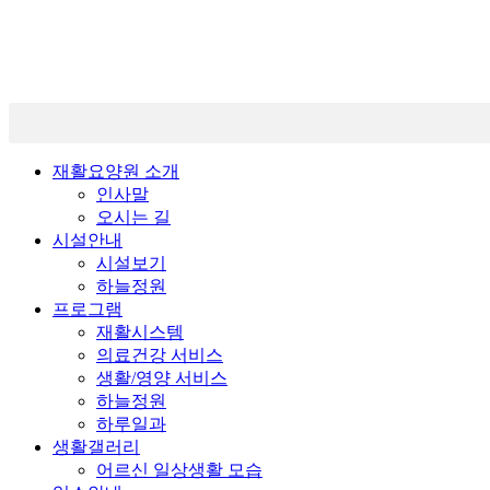
Skip
to
content
재활요양원 소개
인사말
오시는 길
시설안내
시설보기
하늘정원
프로그램
재활시스템
의료건강 서비스
생활/영양 서비스
하늘정원
하루일과
생활갤러리
어르신 일상생활 모습